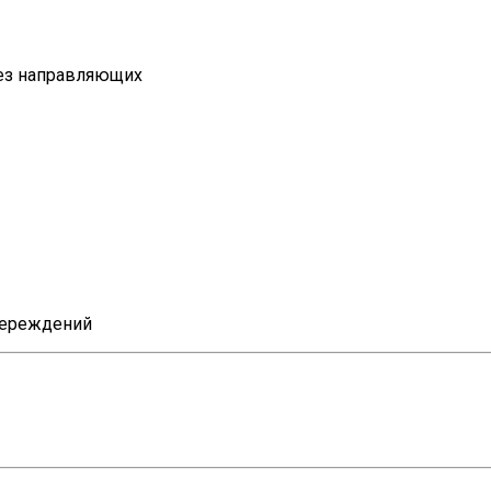
ез направляющих
череждений