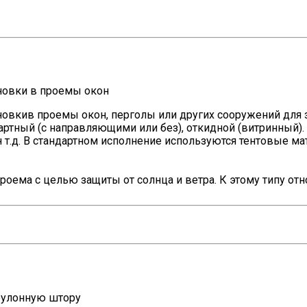
новки в проемы окон
овкив проемы окон, перголы или других сооружений для з
дартный (с направляющими или без), откидной (витринный).
 т.д. В стандартном исполнение используются тентовые ма
роема с целью защиты от солнца и ветра. К этому типу отн
 рулонную штору